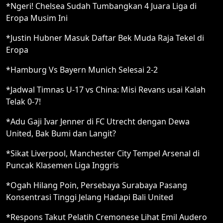
*Ngeri! Chelsea Sudah Tumbangkan 4 Juara Liga di
Eropa Musim Ini
*Justin Hubner Masuk Daftar Bek Muda Raja Tekel di
Eropa
*Hamburg Vs Bayern Munich Selesai 2-2
*Jadwal Timnas U-17 vs China: Misi Revans usai Kalah
Telak 0-7!
*Adu Gaji Ivar Jenner di FC Utrecht dengan Dewa
United, Bak Bumi dan Langit?
*Sikat Liverpool, Manchester City Tempel Arsenal di
Puncak Klasemen Liga Inggris
*Ogah Hilang Poin, Persebaya Surabaya Pasang
Konsentrasi Tinggi Jelang Hadapi Bali United
*Respons Takut Pelatih Cremonese Lihat Emil Audero