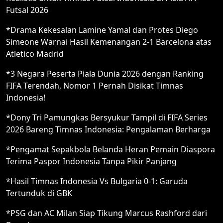
Futsal 2026
*Drama Kekesalan Lamine Yamal dan Protes Diego
Simeone Warnai Hasil Kemenangan 2-1 Barcelona atas
Atletico Madrid
*3 Negara Peserta Piala Dunia 2026 dengan Ranking
FIFA Terendah, Nomor 1 Pernah Disikat Timnas
Indonesia!
*Dony Tri Pamungkas Bersyukur Tampil di FIFA Series
2026 Bareng Timnas Indonesia: Pengalaman Berharga
*Pengamat Sepakbola Belanda Heran Pemain Diaspora
Terima Paspor Indonesia Tanpa Pikir Panjang
*Hasil Timnas Indonesia Vs Bulgaria 0-1: Garuda
Tertunduk di GBK
*PSG dan AC Milan Siap Tikung Marcus Rashford dari