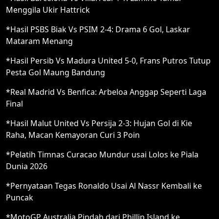
Menggila Ukir Hattrick
*Hasil PSBS Biak Vs PSIM 2-4: Drama 6 Gol, Laskar
Mataram Menang
*Hasil Persib Vs Madura United 5-0, Frans Putros Tutup
Pesta Gol Maung Bandung
*Real Madrid Vs Benfica: Arbeloa Anggap Seperti Laga
Final
*Hasil Malut United Vs Persija 2-3: Hujan Gol di Kie
Raha, Macan Kemayoran Curi 3 Poin
*Pelatih Timnas Curacao Mundur usai Lolos ke Piala
Dunia 2026
*Pernyataan Tegas Ronaldo Usai Al Nassr Kembali ke
Puncak
*MotoGP Australia Pindah dari Phillip Island ke