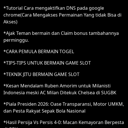
*Tutorial Cara mengaktifkan DNS pada google
chrome(Cara Mengakses Permainan Yang tidak Bisa di
Akses)
*Ajak Teman bermain dan Claim bonus tambahannya
perminggu.
*CARA PEMULA BERMAIN TOGEL
*TIPS-TIPS UNTUK BERMAIN GAME SLOT
*TEKNIK JITU BERMAIN GAME SLOT
*Kesan Mendalam Ruben Amorim untuk Milanisti
Indonesia meski AC Milan Ditekuk Chelsea di SUGBK
*Piala Presiden 2026: Oase Transparansi, Motor UMKM,
dan Pesta Rakyat Sepak Bola Nasional
*Hasil Persija Vs Persis 4-0: Macan Kemayoran Berpesta