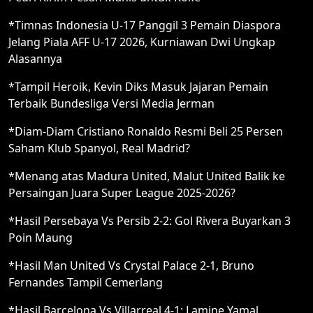
*Timnas Indonesia U-17 Panggil 3 Pemain Diaspora
Jelang Piala AFF U-17 2026, Kurniawan Dwi Ungkap
Alasannya
*Tampil Heroik, Kevin Diks Masuk Jajaran Pemain
Terbaik Bundesliga Versi Media Jerman
*Diam-Diam Cristiano Ronaldo Resmi Beli 25 Persen
Saham Klub Spanyol, Real Madrid?
*Menang atas Madura United, Malut United Balik ke
Persaingan Juara Super League 2025-2026?
*Hasil Persebaya Vs Persib 2-2: Gol Rivera Buyarkan 3
Poin Maung
*Hasil Man United Vs Crystal Palace 2-1, Bruno
Fernandes Tampil Cemerlang
*Hasil Barcelona Vs Villarreal 4-1: Lamine Yamal