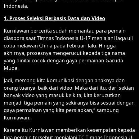
Indonesia.
1. Proses Seleksi Berbasis Data dan Video
Kurniawan bercerita sudah memantau para pemain
diaspora saat Timnas Indonesia U-17 menjalani laga uji
coba melawan China pada Februari lalu. Hingga
akhirnya, prosesnya mengerucut kepada tiga nama
yang dinilai cocok dengan gaya permainan Garuda
Muda.
Jadi, memang kita komunikasi dengan anaknya dan
orang tuanya, baik dari video. Maka dari itu, dari sekian
banyak video yang masuk ke kita, kita kerucutkan
menjadi tiga pemain yang sekiranya bisa sesuai dengan
gaya permainan yang kita persiapkan,” sambung
Kurniawan.
Karena itu Kurniawan memberikan kesempatan kepada
tiga pemain tersebut menjalani TC Timnas Indonesia U-