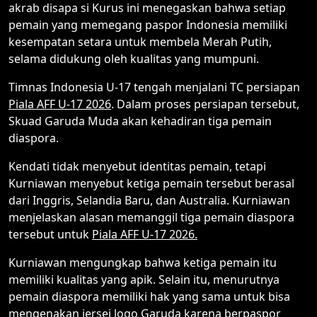
akrab disapa si Kurus ini menegaskan bahwa setiap
pemain yang memegang paspor Indonesia memiliki
kesempatan setara untuk membela Merah Putih,
selama didukung oleh kualitas yang mumpuni.
Timnas Indonesia U-17 tengah menjalani TC persiapan
Piala AFF U-17 2026
. Dalam proses persiapan tersebut,
Skuad Garuda Muda akan kehadiran tiga pemain
diaspora.
Kendati tidak menyebut identitas pemain, tetapi
Kurniawan menyebut ketiga pemain tersebut berasal
dari Inggris, Selandia Baru, dan Australia. Kurniawan
menjelaskan alasan memanggil tiga pemain diaspora
tersebut untuk
Piala AFF U-17 2026.
Kurniawan mengungkap bahwa ketiga pemain itu
memiliki kualitas yang apik. Selain itu, menurutnya
pemain diaspora memiliki hak yang sama untuk bisa
mengenakan jersei logo Garuda karena berpaspor