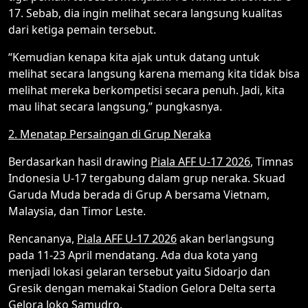
17. Sebab, dia ingin melihat secara langsung kualitas
dari ketiga pemain tersebut.
“Kemudian kenapa kita ajak untuk datang untuk
melihat secara langsung karena memang kita tidak bisa
melihat mereka berkompetisi secara penuh. Jadi, kita
mau lihat secara langsung,” pungkasnya.
2. Menatap Persaingan di Grup Neraka
Berdasarkan hasil drawing
Piala AFF U-17 2026
, Timnas
Indonesia U-17 tergabung dalam grup neraka. Skuad
Garuda Muda berada di Grup A bersama Vietnam,
Malaysia, dan Timor Leste.
Rencananya,
Piala AFF U-17 2026
akan berlangsung
pada 11-23 April mendatang. Ada dua kota yang
menjadi lokasi gelaran tersebut yaitu Sidoarjo dan
Gresik dengan memakai Stadion Gelora Delta serta
Gelora Joko Samudro.