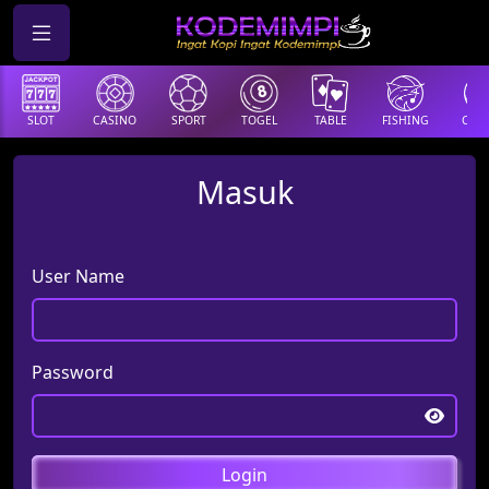
SLOT
CASINO
SPORT
TOGEL
TABLE
FISHING
COCK
Masuk
User Name
Password
Login