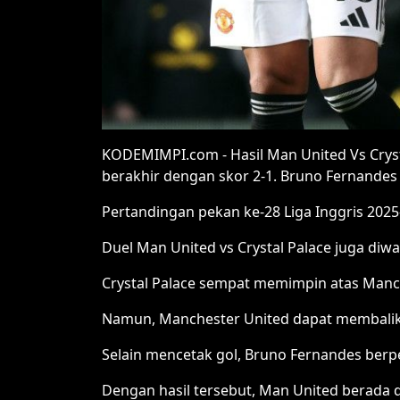
KODEMIMPI.com - Hasil Man United Vs Crysta
berakhir dengan skor 2-1. Bruno Fernandes 
Pertandingan pekan ke-28 Liga Inggris 2025-
Duel Man United vs Crystal Palace juga diw
Crystal Palace sempat memimpin atas Manche
Namun, Manchester United dapat membalikk
Selain mencetak gol, Bruno Fernandes ber
Dengan hasil tersebut, Man United berada d