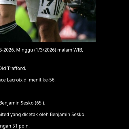
25-2026, Minggu (1/3/2026) malam WIB,
ld Trafford.
e Lacroix di menit ke-56.
enjamin Sesko (65').
ted yang dicetak oleh Benjamin Sesko.
engan 51 poin.