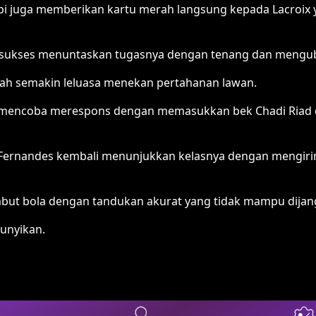
etapi juga memberikan kartu merah langsung kepada Lacroi
 sukses menuntaskan tugasnya dengan tenang dan mengub
h semakin leluasa menekan pertahanan lawan.
lace mencoba merespons dengan memasukkan bek Chadi Riad
o Fernandes kembali menunjukkan kelasnya dengan mengiri
but bola dengan tandukan akurat yang tidak mampu dija
bunyikan.