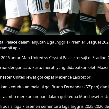
l Palace dalam lanjutan Liga Inggris (Premier League) 20
tampil apik.
2026 antar Man United vs Crystal Palace tersaji di Stadion O
arnai dengan satu kartu merah yang didapatkan oleh Maxenc
ster United lewat gol cepat Maxence Lacroix (4').
an kedudukan melalui gol Bruno Fernandes (57'pen) dan B
peraembn merikan umpan dalam gol kedua Mancheseter Uni
i posisi tiga klasemen sementara Liga Inggris 2025-2026 d