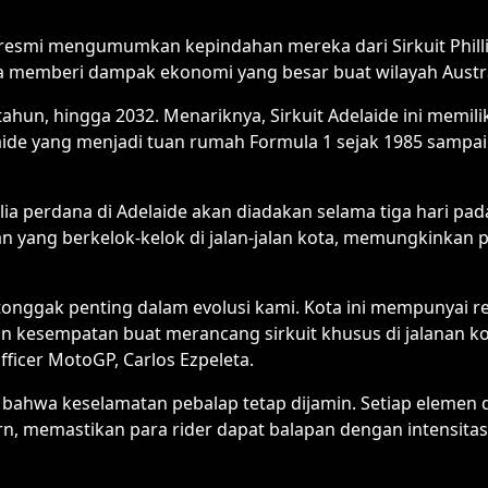
resmi mengumumkan kepindahan mereka dari Sirkuit Phillip 
sa memberi dampak ekonomi yang besar buat wilayah Austra
un, hingga 2032. Menariknya, Sirkuit Adelaide ini memiliki
elaide yang menjadi tuan rumah Formula 1 sejak 1985 sampa
ia perdana di Adelaide akan diadakan selama tiga hari pad
n yang berkelok-kelok di jalan-jalan kota, memungkinkan 
ggak penting dalam evolusi kami. Kota ini mempunyai re
 kesempatan buat merancang sirkuit khusus di jalanan ko
fficer MotoGP, Carlos Ezpeleta.
ahwa keselamatan pebalap tetap dijamin. Setiap elemen di 
 memastikan para rider dapat balapan dengan intensitas p