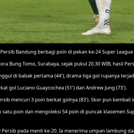
ersib Bandung berbagi poin di pekan ke-24 Super League 
lora Bung Tomo, Surabaya, sejak pukul 20.30 WIB, hasil Pers
l di babak pertama (44'), drama tiga gol rupanya terjadi
at gol Luciano Guaycochea (51') dan Andrew Jung (73').
sib mencuri 3 poin berkat golnya (83'). Skor pun kembali 
h satu poin dan mengoleksi 54 poin di puncak klasemen S
Persib pada menit ke-20. Ia menerima umpan lambung dan l