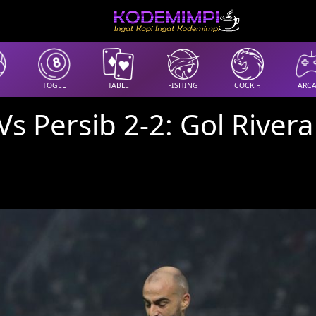
T
TOGEL
TABLE
FISHING
COCK F.
ARC
Vs Persib 2-2: Gol River