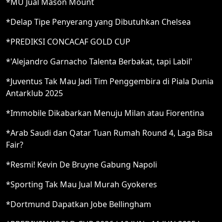
*MU Jual Mason Mount
*Delap Tipe Penyerang yang Dibutuhkan Chelsea
*PREDIKSI CONCACAF GOLD CUP
*'Alejandro Garnacho Talenta Berbakat, tapi Labil'
*Juventus Tak Mau Jadi Tim Penggembira di Piala Dunia
Antarklub 2025
*Immobile Dikabarkan Menuju Milan atau Fiorentina
*Arab Saudi dan Qatar Tuan Rumah Round 4, Laga Bisa
Fair?
*Resmi! Kevin De Bruyne Gabung Napoli
*Sporting Tak Mau Jual Murah Gyokeres
*Dortmund Dapatkan Jobe Bellingham