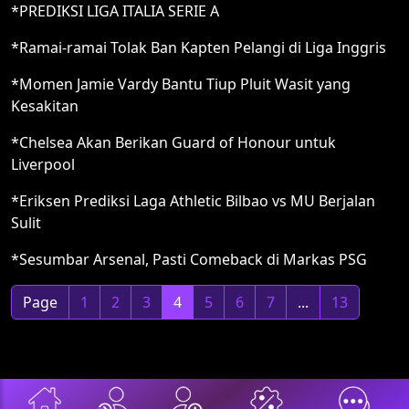
*PREDIKSI LIGA ITALIA SERIE A
*Ramai-ramai Tolak Ban Kapten Pelangi di Liga Inggris
*Momen Jamie Vardy Bantu Tiup Pluit Wasit yang
Kesakitan
*Chelsea Akan Berikan Guard of Honour untuk
Liverpool
*Eriksen Prediksi Laga Athletic Bilbao vs MU Berjalan
Sulit
*Sesumbar Arsenal, Pasti Comeback di Markas PSG
Page
1
2
3
4
5
6
7
...
13