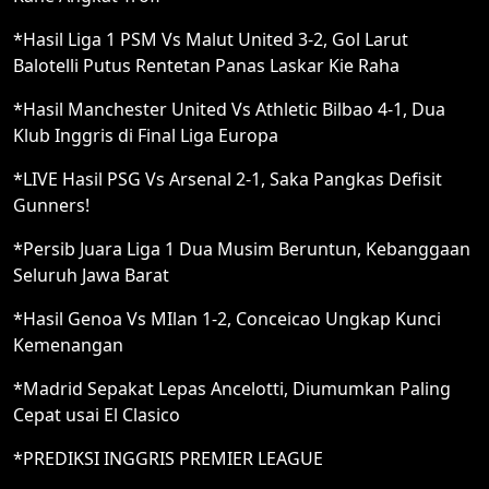
*Hasil Liga 1 PSM Vs Malut United 3-2, Gol Larut
Balotelli Putus Rentetan Panas Laskar Kie Raha
*Hasil Manchester United Vs Athletic Bilbao 4-1, Dua
Klub Inggris di Final Liga Europa
*LIVE Hasil PSG Vs Arsenal 2-1, Saka Pangkas Defisit
Gunners!
*Persib Juara Liga 1 Dua Musim Beruntun, Kebanggaan
Seluruh Jawa Barat
*Hasil Genoa Vs MIlan 1-2, Conceicao Ungkap Kunci
Kemenangan
*Madrid Sepakat Lepas Ancelotti, Diumumkan Paling
Cepat usai El Clasico
*PREDIKSI INGGRIS PREMIER LEAGUE