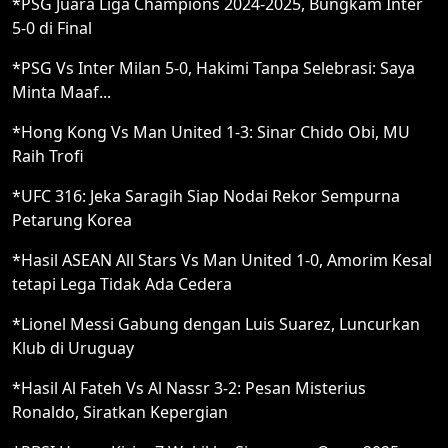
*PSG Juara Liga Champions 2024-2025, Bungkam Inter
5-0 di Final
*PSG Vs Inter Milan 5-0, Hakimi Tanpa Selebrasi: Saya
Minta Maaf...
*Hong Kong Vs Man United 1-3: Sinar Chido Obi, MU
Raih Trofi
*UFC 316: Jeka Saragih Siap Nodai Rekor Sempurna
Petarung Korea
*Hasil ASEAN All Stars Vs Man United 1-0, Amorim Kesal
tetapi Lega Tidak Ada Cedera
*Lionel Messi Gabung dengan Luis Suarez, Luncurkan
Klub di Uruguay
*Hasil Al Fateh Vs Al Nassr 3-2: Pesan Misterius
Ronaldo, Siratkan Kepergian