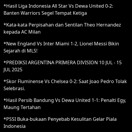
*Hasil Liga Indonesia All Star Vs Dewa United 0-2:
Banten Warriors Segel Tempat Ketiga
*Kata-kata Perpisahan dan Sentilan Theo Hernandez
kepada AC Milan
*New England Vs Inter Miami 1-2, Lionel Messi Bikin
Sejarah di MLS!
*PREDIKSI ARGENTINA PRIMERA DIVISION 10 JUL - 15
JUL 2025
*Skor Fluminense Vs Chelsea 0-2: Saat Joao Pedro Tolak
Selebrasi.
*Hasil Persib Bandung Vs Dewa United 1-1: Penalti Egy,
Maung Tertahan
*PSSI Buka-bukaan Penyebab Kesulitan Gelar Piala
Indonesia