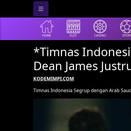
HOME
SLOT
CASINO
SPOR
*Timnas Indonesi
Dean James Justr
KODEMIMPI.COM
Timnas Indonesia Segrup dengan Arab Saudi