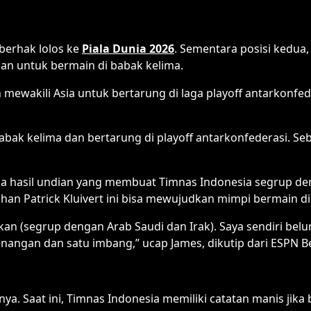
 berhak lolos ke
Piala Dunia 2026
. Sementara posisi kedua
man untuk bermain di babak kelima.
ewakili Asia untuk bertarung di laga playoff antarkonfeder
abak kelima dan bertarung di playoff antarkonfederasi. Seb
a hasil undian yang membuat Timnas Indonesia segrup den
n Patrick Kluivert ini bisa mewujudkan mimpi bermain di 
an (segrup dengan Arab Saudi dan Irak). Saya sendiri bel
angan dan satu imbang,” ucap James, dikutip dari ESPN Be
. Saat ini, Timnas Indonesia memiliki catatan manis jika