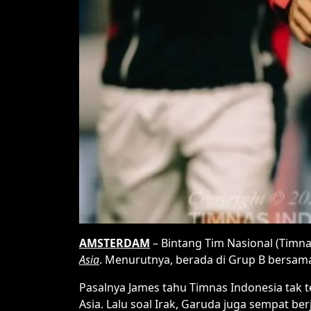
AMSTERDAM
– Bintang Tim Nasional (Timn
Asia
. Menurutnya, berada di Grup B bersam
Pasalnya James tahu Timnas Indonesia tak t
Asia. Lalu soal Irak, Garuda juga sempat be