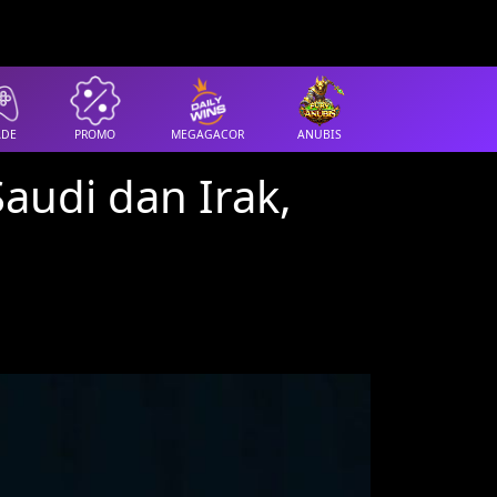
ADE
PROMO
MEGAGACOR
ANUBIS
audi dan Irak,