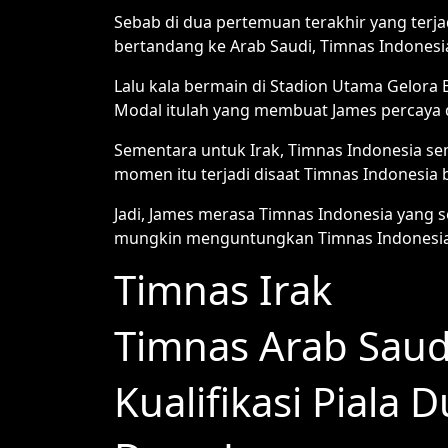
Sebab di dua pertemuan terakhir yang terja
bertandang ke Arab Saudi, Timnas Indones
Lalu kala bermain di Stadion Utama Gelora
Modal itulah yang membuat James percaya d
Sementara untuk Irak, Timnas Indonesia s
momen itu terjadi disaat Timnas Indonesia b
Jadi, James merasa Timnas Indonesia yang 
mungkin menguntungkan Timnas Indonesia
Timnas Irak
Timnas Arab Saud
Kualifikasi Piala 