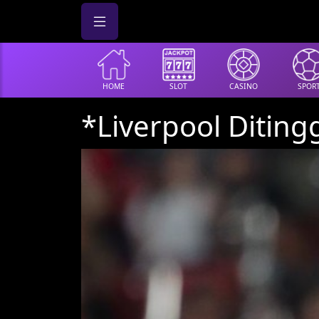
HOME
SLOT
CASINO
SPOR
*Liverpool Diting