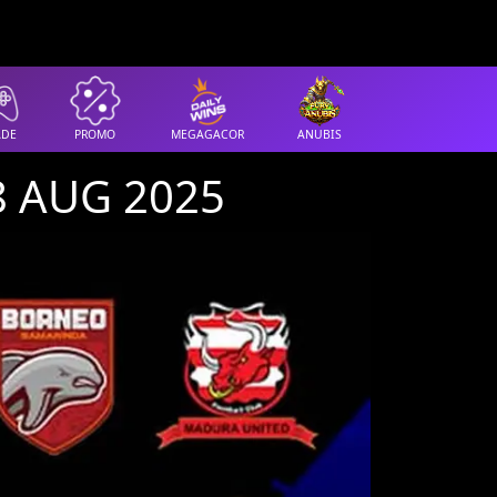
ADE
PROMO
MEGAGACOR
ANUBIS
8 AUG 2025