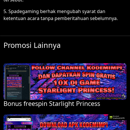
5. Spadegaming berhak mengubah syarat dan
ketentuan acara tanpa pemberitahuan sebelumnya.
Promosi Lainnya
Bonus freespin Starlight Princess