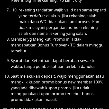
Netent, Big Time Gaming, No Limit City
rekening terdaftar wajib valid dan sama seperti
yang terdaftar di akun. Jika rekening salah
maka dana WD tidak akan kami proses. Kami
tidak melayani pergantian nomor rekening
salah dan nama rekening yang salah.
Member yg Mengikuti Promo ini Tidak
mendapatkan Bonus Turnover / TO dalam minggu
tersebut
Syarat dan Ketentuan dapat berubah sewaktu-
waktu, tanpa pemberitahuan terlebih dahulu.
Saat melakukan deposit, wajib menggunakan atau
mengklik kupon promo bonus new member 100%
yang ada dibawah kupon promo. Jika tidak
menggunakan kupon promo tersebut bonus
promo tidak akan masuk