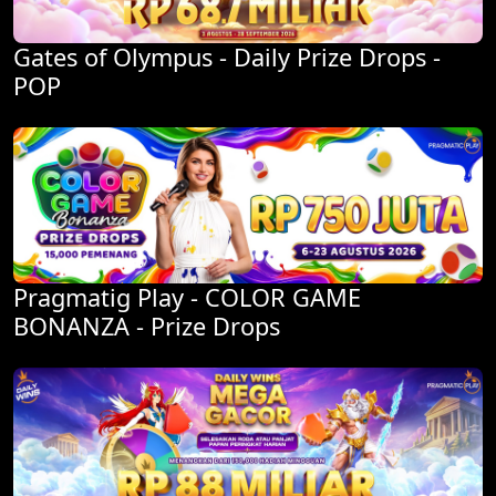
Gates of Olympus - Daily Prize Drops -
POP
Pragmatig Play - COLOR GAME
BONANZA - Prize Drops