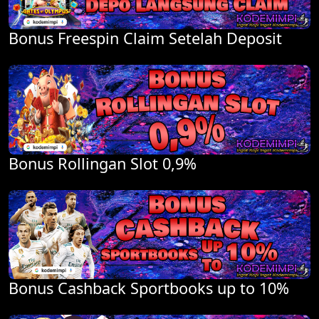
Bonus Freespin Claim Setelah Deposit
Bonus Rollingan Slot 0,9%
Bonus Cashback Sportbooks up to 10%