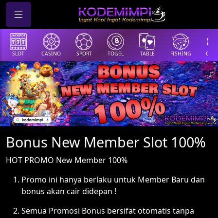
SLOT
CASINO
SPORT
TOGEL
TABLE
FISHING
COCK
Bonus New Member Slot 100%
HOT PROMO New Member 100%
Promo ini hanya berlaku untuk Member Baru dan
bonus akan cair didepan !
Semua Promosi Bonus bersifat otomatis tanpa