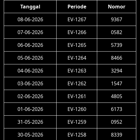
Tanggal
Periode
Nomor
08-06-2026
EV-1267
9367
07-06-2026
EV-1266
0582
06-06-2026
EV-1265
5739
05-06-2026
EV-1264
8466
04-06-2026
EV-1263
3294
03-06-2026
EV-1262
1547
02-06-2026
EV-1261
4805
01-06-2026
EV-1260
6173
31-05-2026
EV-1259
0952
30-05-2026
EV-1258
8339