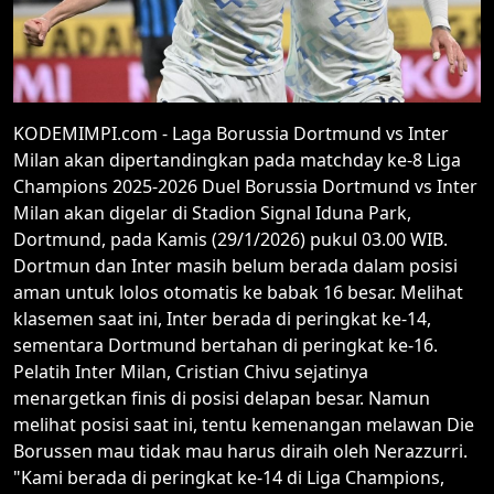
KODEMIMPI.com - Laga Borussia Dortmund vs Inter
Milan akan dipertandingkan pada matchday ke-8 Liga
Champions 2025-2026 Duel Borussia Dortmund vs Inter
Milan akan digelar di Stadion Signal Iduna Park,
Dortmund, pada Kamis (29/1/2026) pukul 03.00 WIB.
Dortmun dan Inter masih belum berada dalam posisi
aman untuk lolos otomatis ke babak 16 besar. Melihat
klasemen saat ini, Inter berada di peringkat ke-14,
sementara Dortmund bertahan di peringkat ke-16.
Pelatih Inter Milan, Cristian Chivu sejatinya
menargetkan finis di posisi delapan besar. Namun
melihat posisi saat ini, tentu kemenangan melawan Die
Borussen mau tidak mau harus diraih oleh Nerazzurri.
"Kami berada di peringkat ke-14 di Liga Champions,