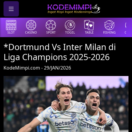
SLOT
CASINO
SPORT
TOGEL
TABLE
FISHING
COCK
*Dortmund Vs Inter Milan di
Liga Champions 2025-2026
KodeMimpi.com - 29/JAN/2026