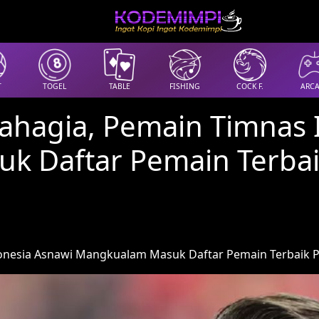
T
TOGEL
TABLE
FISHING
COCK F.
ARC
hagia, Pemain Timnas 
k Daftar Pemain Terbai
nesia Asnawi Mangkualam Masuk Daftar Pemain Terbaik Po