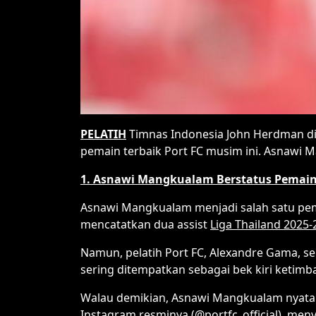
PELATIH
Timnas Indonesia John Herdman di
pemain terbaik Port FC musim ini. Asnawi M
1. Asnawi Mangkualam Berstatus Pemain
Asnawi Mangkualam menjadi salah satu pema
mencatatkan dua assist
Liga Thailand 2025-
Namun, pelatih Port FC, Alexandre Gama, s
sering ditempatkan sebagai bek kiri ketimba
Walau demikian, Asnawi Mangkualam nyatany
Instagram resminya
(@portfc_official)
, meny