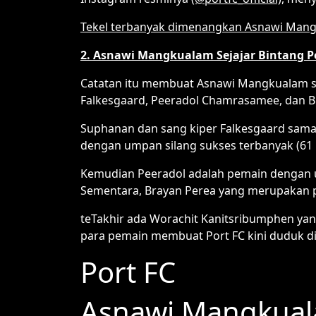
Tekel terbanyak dimenangkan Asnawi Mangkua
2. Asnawi Mangkualam Sejajar Bintang P
Catatan itu membuat Asnawi Mangkualam sej
Falkesgaard, Peeradol Chamrasamee, dan B
Suphanan dan sang kiper Falkesgaard sam
dengan umpan silang sukses terbanyak (61 ka
Kemudian Peeradol adalah pemain dengan um
Sementara, Brayan Perea yang merupakan pe
teTakhir ada Worachit Kanitsribumphen ya
para pemain membuat Port FC kini duduk d
Port FC
Asnawi Mangkua