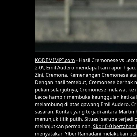
KODEMIMPI.com
- Hasil Cremonese vs Lecce
2-0\, Emil Audero mendapatkan rapor hijau. 
Zini, Cremona. Kemenangan Cremonese atas L
Dengan hasil tersebut, Cremonese berhak 
pekan selanjutnya, Cremonese melawat ke m
Lecce hampir membuka keunggulan ketika Ni
melambung di atas gawang Emil Audero. Cr
sasaran. Kontak yang terjadi antara Marti
menunjuk titik putih. Situasi serupa terjad
melanjutkan permainan.
Skor 0-0 bertahan 
menyatakan Ylber Ramadani melakukan pela