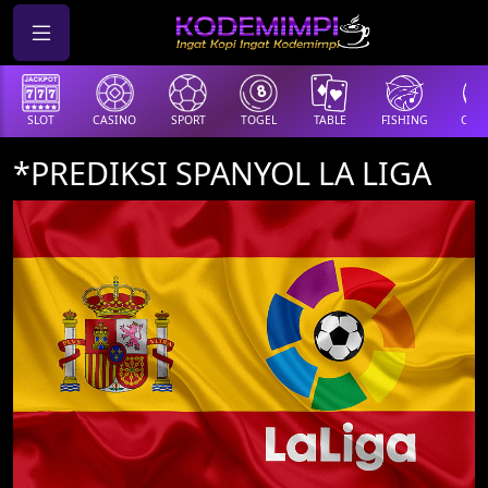
SLOT
CASINO
SPORT
TOGEL
TABLE
FISHING
COCK
*PREDIKSI SPANYOL LA LIGA