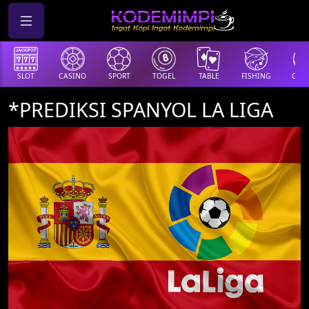
SLOT
CASINO
SPORT
TOGEL
TABLE
FISHING
COCK
*PREDIKSI SPANYOL LA LIGA