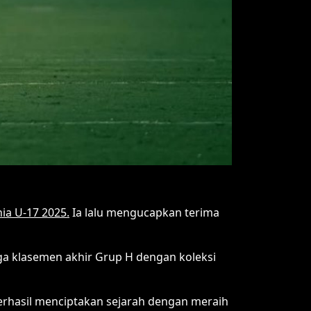
nia U-17 2025.
Ia lalu mengucapkan terima
tiga klasemen akhir Grup H dengan koleksi
berhasil menciptakan sejarah dengan meraih