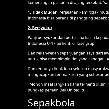
kemenangan pertama di ajang tersebut. Ya,
1. Tidak Mudah
Perjalanan kami tidak muda
Indonesia bisa berada di panggung sepakbola
2. Bersyukur
Panji bersyukur dan berterima kasih kepad
Indonesia U-17 terhenti di fase grup.
Dan rekan-rekan seperjuangan saya dari aw
untuk bisa mempimpin tim yang sanggat luar b
Dan tentunya tidak lupa seluruh masyarakya
mengucapkan terima kasih yang sebesar be
"Mohon maaf langkah kami terhenti di sini,
pungkas pemain Bali United itu.
Sepakbola