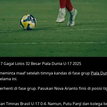
7 Gagal Lolos 32 Besar Piala Dunia U-17 2025
 meminta maaf setelah timnya kandas di fase grup
Piala Du
elama ini.
rhenti di fase grup. Pasukan Nova Arianto finis di posisi 
an Timnas Brasil U-17 0-4. Namun, Putu Panji dan kolega 