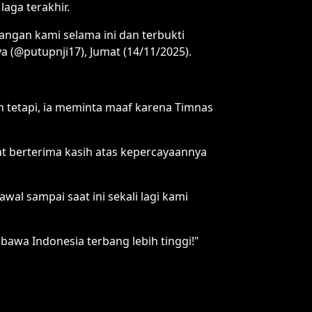
aga terakhir.
angan kami selama ini dan terbukti
a (@putupnji17), Jumat (14/11/2025).
 tetapi, ia meminta maaf karena Timnas
at berterima kasih atas kepercayaannya
al sampai saat ini sekali lagi kami
bawa Indonesia terbang lebih tinggi!"