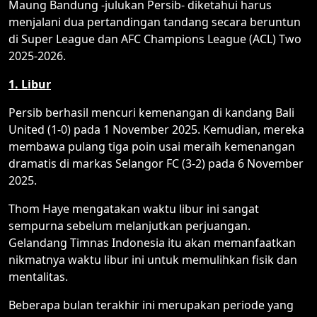
Maung Bandung -julukan Persib- diketahui harus
menjalani dua pertandingan tandang secara beruntun
di Super League dan AFC Champions League (ACL) Two
2025-2026.
1. Libur
Persib berhasil mencuri kemenangan di kandang Bali
United (1-0) pada 1 November 2025. Kemudian, mereka
membawa pulang tiga poin usai meraih kemenangan
dramatis di markas Selangor FC (3-2) pada 6 November
2025.
Thom Haye mengatakan waktu libur ini sangat
sempurna sebelum melanjutkan perjuangan.
Gelandang Timnas Indonesia itu akan memanfaatkan
nikmatnya waktu libur ini untuk memulihkan fisik dan
mentalitas.
Beberapa bulan terakhir ini merupakan periode yang