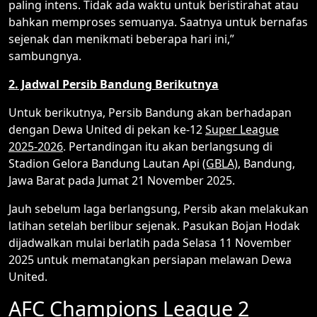
paling intens. Tidak ada waktu untuk beristirahat atau
bahkan memproses semuanya. Saatnya untuk bernafas
sejenak dan menikmati beberapa hari ini,”
sambungnya.
2. Jadwal Persib Bandung Berikutnya
Untuk berikutnya, Persib Bandung akan berhadapan
dengan Dewa United di pekan ke-12
Super League
2025-2026
. Pertandingan itu akan berlangsung di
Stadion Gelora Bandung Lautan Api
(GBLA)
, Bandung,
Jawa Barat pada Jumat 21 November 2025.
Jauh sebelum laga berlangsung, Persib akan melakukan
latihan setelah berlibur sejenak. Pasukan Bojan Hodak
dijadwalkan mulai berlatih pada Selasa 11 November
2025 untuk mematangkan persiapan melawan Dewa
United.
AFC Champions League 2