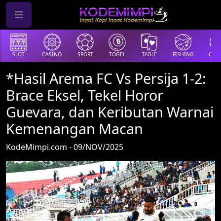
SLOT
CASINO
SPORT
TOGEL
TABLE
FISHING
COCK
*Hasil Arema FC Vs Persija 1-2:
Brace Eksel, Tekel Horor
Guevara, dan Keributan Warnai
Kemenangan Macan
KodeMimpi.com - 09/NOV/2025