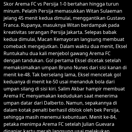
Skor Arema FC vs Persija 1-0 bertahan hingga turun
minum. Pelatih Persija memasukkan Witan Sulaeman
jelang 45 menit kedua dimulai, menggantikan Gustavo
Franca. Rupanya, masuknya Witan berdampak pada
kreativitas serangan Persija Jakarta. Selepas babak
kedua dimulai, Macan Kemayoran langsung membuat
comeback mengejutkan. Dalam waktu dua menit, Eksel
Runtukahu dua kali menjebol gawang Arema FC
dengan tandukan. Gol pertama Eksel dicetak setelah
memaksimalkan umpan Bruno Nunes dari sisi kanan di
menit ke-48. Tak berselang lama, Eksel mencetak gol
keduanya di menit ke-50 usai menanduk bola dari
umpan silang di sisi kiri. Salim Akbar hampir membuat
Arema FC menyamakan kedudukan saat menerima
umpan datar dari Dalberto. Namun, sepakannya di
dalam kotak penalti berhasil diblok oleh bek Persija,
sehingga masih menemui kebuntuan. Menit ke-84,
petaka menimpa Arema FC setelah Julian Guevara
diganjar kartu merah langsung usai melakukan