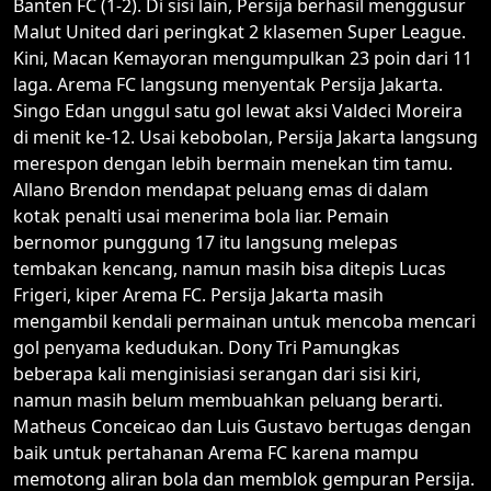
Banten FC (1-2). Di sisi lain, Persija berhasil menggusur
Malut United dari peringkat 2 klasemen Super League.
Kini, Macan Kemayoran mengumpulkan 23 poin dari 11
laga. Arema FC langsung menyentak Persija Jakarta.
Singo Edan unggul satu gol lewat aksi Valdeci Moreira
di menit ke-12. Usai kebobolan, Persija Jakarta langsung
merespon dengan lebih bermain menekan tim tamu.
Allano Brendon mendapat peluang emas di dalam
kotak penalti usai menerima bola liar. Pemain
bernomor punggung 17 itu langsung melepas
tembakan kencang, namun masih bisa ditepis Lucas
Frigeri, kiper Arema FC. Persija Jakarta masih
mengambil kendali permainan untuk mencoba mencari
gol penyama kedudukan. Dony Tri Pamungkas
beberapa kali menginisiasi serangan dari sisi kiri,
namun masih belum membuahkan peluang berarti.
Matheus Conceicao dan Luis Gustavo bertugas dengan
baik untuk pertahanan Arema FC karena mampu
memotong aliran bola dan memblok gempuran Persija.