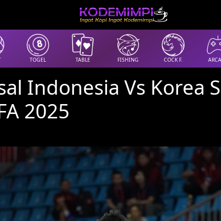
T
TOGEL
TABLE
FISHING
COCK F.
ARC
sal Indonesia Vs Korea S
CFA 2025