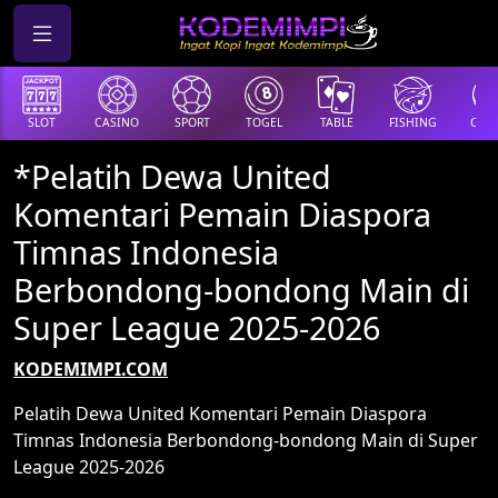
SLOT
CASINO
SPORT
TOGEL
TABLE
FISHING
COCK
*Pelatih Dewa United
Komentari Pemain Diaspora
Timnas Indonesia
Berbondong-bondong Main di
Super League 2025-2026
KODEMIMPI.COM
Pelatih Dewa United Komentari Pemain Diaspora
Timnas Indonesia Berbondong-bondong Main di Super
League 2025-2026