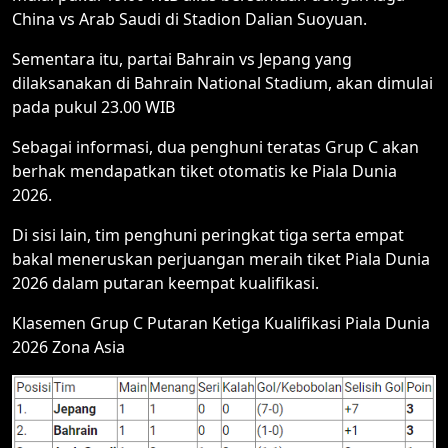
China vs Arab Saudi di Stadion Dalian Suoyuan.
Sementara itu, partai Bahrain vs Jepang yang
dilaksanakan di Bahrain National Stadium, akan dimulai
pada pukul 23.00 WIB
Sebagai informasi, dua penghuni teratas Grup C akan
berhak mendapatkan tiket otomatis ke Piala Dunia
2026.
Di sisi lain, tim penghuni peringkat tiga serta empat
bakal meneruskan perjuangan meraih tiket Piala Dunia
2026 dalam putaran keempat kualifikasi.
Klasemen Grup C Putaran Ketiga Kualifikasi Piala Dunia
2026 Zona Asia