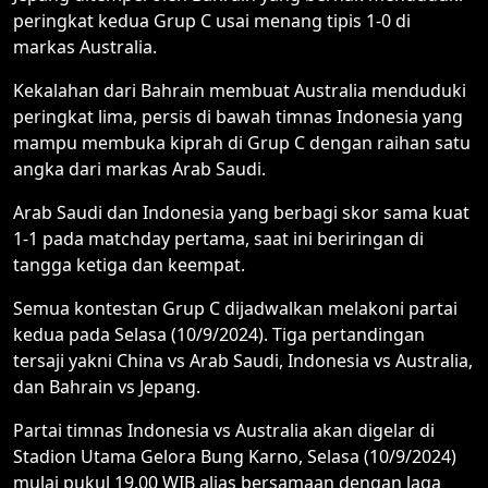
peringkat kedua Grup C usai menang tipis 1-0 di
markas Australia.
Kekalahan dari Bahrain membuat Australia menduduki
peringkat lima, persis di bawah timnas Indonesia yang
mampu membuka kiprah di Grup C dengan raihan satu
angka dari markas Arab Saudi.
Arab Saudi dan Indonesia yang berbagi skor sama kuat
1-1 pada matchday pertama, saat ini beriringan di
tangga ketiga dan keempat.
Semua kontestan Grup C dijadwalkan melakoni partai
kedua pada Selasa (10/9/2024). Tiga pertandingan
tersaji yakni China vs Arab Saudi, Indonesia vs Australia,
dan Bahrain vs Jepang.
Partai timnas Indonesia vs Australia akan digelar di
Stadion Utama Gelora Bung Karno, Selasa (10/9/2024)
mulai pukul 19.00 WIB alias bersamaan dengan laga