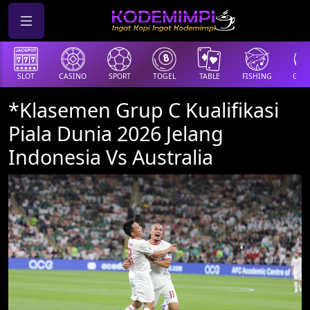
SLOT
CASINO
SPORT
TOGEL
TABLE
FISHING
COCK
*Klasemen Grup C Kualifikasi
Piala Dunia 2026 Jelang
Indonesia Vs Australia