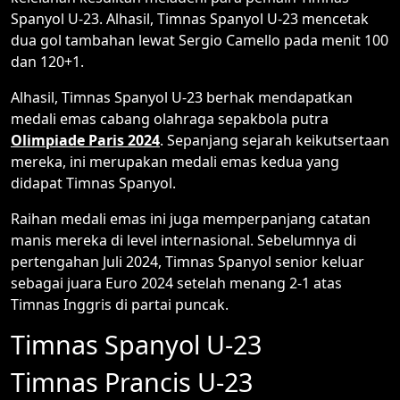
Spanyol U-23. Alhasil, Timnas Spanyol U-23 mencetak
dua gol tambahan lewat Sergio Camello pada menit 100
dan 120+1.
Alhasil, Timnas Spanyol U-23 berhak mendapatkan
medali emas cabang olahraga sepakbola putra
Olimpiade Paris 2024
. Sepanjang sejarah keikutsertaan
mereka, ini merupakan medali emas kedua yang
didapat Timnas Spanyol.
Raihan medali emas ini juga memperpanjang catatan
manis mereka di level internasional. Sebelumnya di
pertengahan Juli 2024, Timnas Spanyol senior keluar
sebagai juara Euro 2024 setelah menang 2-1 atas
Timnas Inggris di partai puncak.
Timnas Spanyol U-23
Timnas Prancis U-23