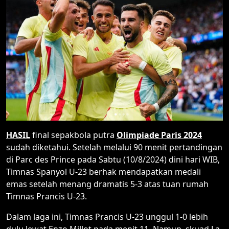
HASIL
final sepakbola putra
Olimpiade Paris 2024
sudah diketahui. Setelah melalui 90 menit pertandingan
di Parc des Prince pada Sabtu (10/8/2024) dini hari WIB,
Timnas Spanyol U-23 berhak mendapatkan medali
emas setelah menang dramatis 5-3 atas tuan rumah
Timnas Prancis U-23.
Dalam laga ini, Timnas Prancis U-23 unggul 1-0 lebih
dulu lewat Enzo Millot pada menit 11. Namun, skuad La