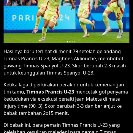
Hasilnya baru terlihat di menit 79 setelah gelandang
Timnas Prancis U-23, Maghnes Akliouche, membobol
gawang Timnas Spanyol U-23. Skor berubah 2-3 masih
untuk keunggulan Timnas Spanyol U-23.
Ketika laga diperkirakan berakhir untuk kemenangan
tim tamu,
Timnas Prancis U-23
mencetak gol penyama
kedudukan via eksekusi penalti Jean Mateta di masa
injury time (90+3). Skor berubah 3-3 dan berlanjut ke
babak tambahan 2x15 menit.
Di babak ini, para pemain Timnas Prancis U-23 yang
kelelahan kesulitan meladeni para pemain Timnas