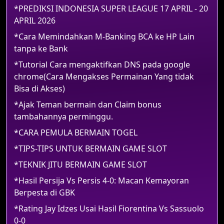
*PREDIKSI INDONESIA SUPER LEAGUE 17 APRIL - 20
APRIL 2026
*Cara Memindahkan M-Banking BCA ke HP Lain
tanpa ke Bank
*Tutorial Cara mengaktifkan DNS pada google
chrome(Cara Mengakses Permainan Yang tidak
Bisa di Akses)
*Ajak Teman bermain dan Claim bonus
tambahannya perminggu.
*CARA PEMULA BERMAIN TOGEL
*TIPS-TIPS UNTUK BERMAIN GAME SLOT
*TEKNIK JITU BERMAIN GAME SLOT
*Hasil Persija Vs Persis 4-0: Macan Kemayoran
Berpesta di GBK
*Rating Jay Idzes Usai Hasil Fiorentina Vs Sassuolo
0-0