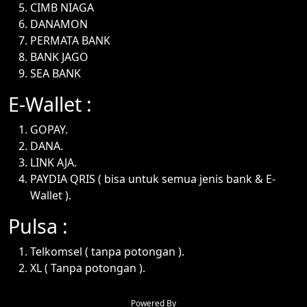
CIMB NIAGA
DANAMON
PERMATA BANK
BANK JAGO
SEA BANK
E-Wallet :
GOPAY.
DANA.
LINK AJA.
PAYDIA QRIS ( bisa untuk semua jenis bank & E-
Wallet ).
Pulsa :
Telkomsel ( tanpa potongan ).
XL ( Tanpa potongan ).
Powered By