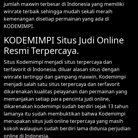
jumlah maxwin terbesar di Indonesia yang memiliki
winrate terbaik sehingga mudah sekali meraih
kemenangan disetiap permainan yang ada di
KODEMIMPI.
KODEMIMPI Situs Judi Online
Resmi Terpercaya.
Situs Kodemimpi menjadi situs terpercaya dan
terfavorit di Indonesia. diluar alasan situs dengan
winrate tertinggi dan gampang maxwin, Kodemimpi
menjadi salah satu situs terpercaya dan terfavorit
dikarenakan kualitas pelayanan dan permainan yang
memanjakan setiap para pencinta judi online,
dikarenakan kodemimpi sudah berdiri sejak 13 tahun
lamanya itu sudah membuktikan bahwa Kodemimpi
merupakan situs judi online terpercaya yang masih
kokoh walaupun sudah berdiri lama didunia perjudian
online di Indonesia.