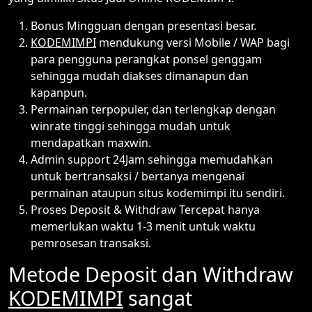
Bonus Mingguan dengan presentasi besar.
KODEMIMPI
mendukung versi Mobile / WAP bagi
para pengguna perangkat ponsel genggam
sehingga mudah diakses dimanapun dan
kapanpun.
Permainan terpopuler, dan terlengkap dengan
winrate tinggi sehingga mudah untuk
mendapatkan maxwin.
Admin support 24Jam sehingga memudahkan
untuk bertransaksi / bertanya mengenai
permainan ataupun situs kodemimpi itu sendiri.
Proses Deposit & Withdraw Tercepat hanya
memerlukan waktu 1-3 menit untuk waktu
pemrosesan transaksi.
Metode Deposit dan Withdraw
KODEMIMPI
sangat