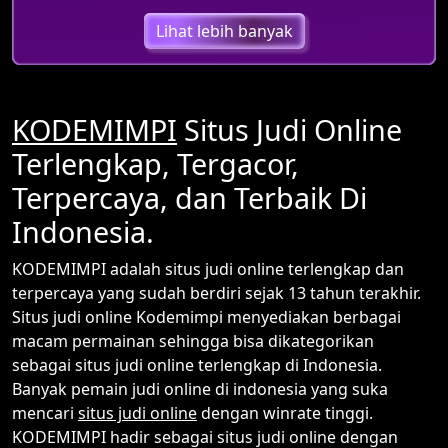
Lihat lebih banyak
KODEMIMPI
Situs Judi Online
Terlengkap, Tergacor,
Terpercaya, dan Terbaik Di
Indonesia.
KODEMIMPI adalah situs judi online terlengkap dan
terpercaya yang sudah berdiri sejak 13 tahun terakhir.
Situs judi online Kodemimpi menyediakan berbagai
macam permainan sehingga bisa dikategorikan
sebagai situs judi online terlengkap di Indonesia.
Banyak pemain judi online di indonesia yang suka
mencari
situs judi online
dengan winrate tinggi.
KODEMIMPI hadir sebagai situs judi online dengan