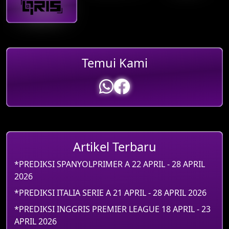
Temui Kami
Artikel Terbaru
*PREDIKSI SPANYOLPRIMER A 22 APRIL - 28 APRIL
2026
*PREDIKSI ITALIA SERIE A 21 APRIL - 28 APRIL 2026
*PREDIKSI INGGRIS PREMIER LEAGUE 18 APRIL - 23
APRIL 2026