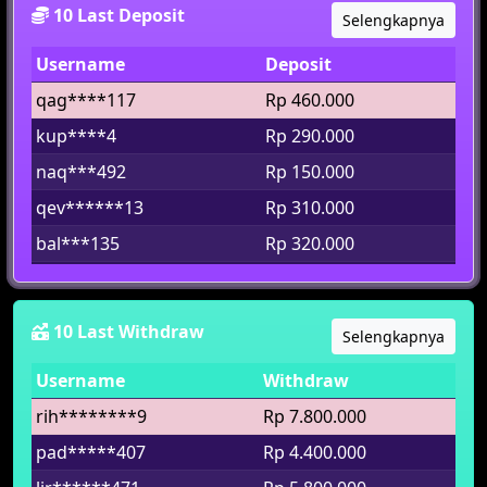
10 Last Deposit
Selengkapnya
Username
Deposit
kih******0
Rp 480.000
qag****117
Rp 460.000
kup****4
Rp 290.000
naq***492
Rp 150.000
qev******13
Rp 310.000
bal***135
Rp 320.000
ces******3
Rp 160.000
10 Last Withdraw
Selengkapnya
sev****0
Rp 240.000
Username
Withdraw
vez******47
Rp 460.000
man******37
Rp 5.700.000
per****5
Rp 9.800.000